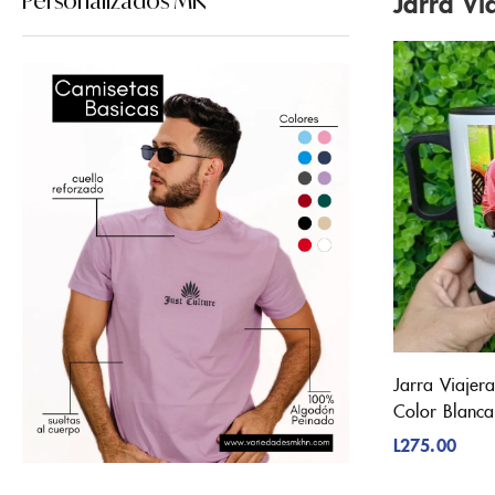
Jarra Vi
Personalizados MK
Jarra Viajer
Color Blanca
L
275.00