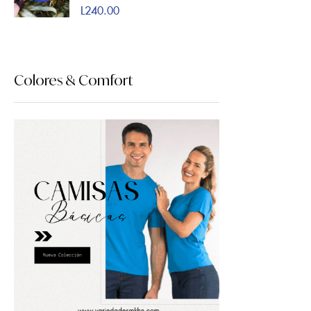
L
240.00
5.00
de 5
Colores & Comfort