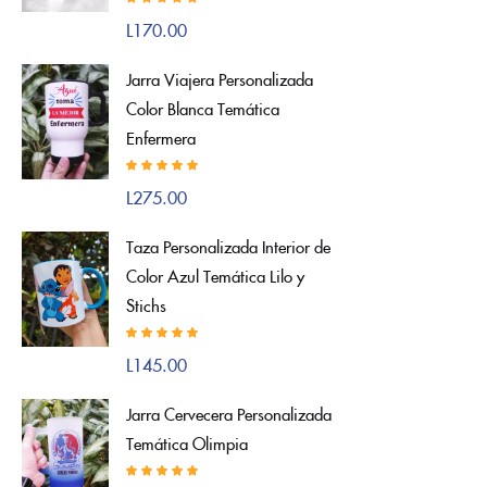
Valorado con
L
170.00
5.00
de 5
Jarra Viajera Personalizada
Color Blanca Temática
Enfermera
Valorado con
L
275.00
5.00
de 5
Taza Personalizada Interior de
Color Azul Temática Lilo y
Stichs
Valorado con
L
145.00
5.00
de 5
Jarra Cervecera Personalizada
Temática Olimpia
Valorado con