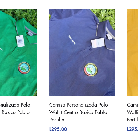
nalizada Polo
Camisa Personalizada Polo
Cami
o Basico Pablo
Waffit Centro Basico Pablo
Waff
Portillo
Porti
L
295.00
L
295