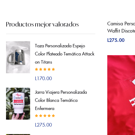
Camisa Perso
Productos mejor valorados
Waffit Disco
L
275.00
Taza Personalizada Espejo
Color Plateado Temática Attack
on Titans
Valorado con
L
170.00
5.00
de 5
Jarra Viajera Personalizada
Color Blanca Temática
Enfermera
Valorado con
L
275.00
5.00
de 5