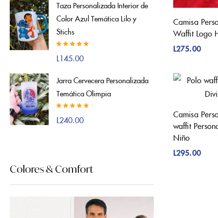
Taza Personalizada Interior de
Color Azul Temática Lilo y
Camisa Perso
Stichs
Waffit Logo 
L
275.00
Valorado con
L
145.00
5.00
de 5
Jarra Cervecera Personalizada
Temática Olimpia
Camisa Perso
Valorado con
L
240.00
5.00
waffit Person
de 5
Niño
L
295.00
Colores & Comfort