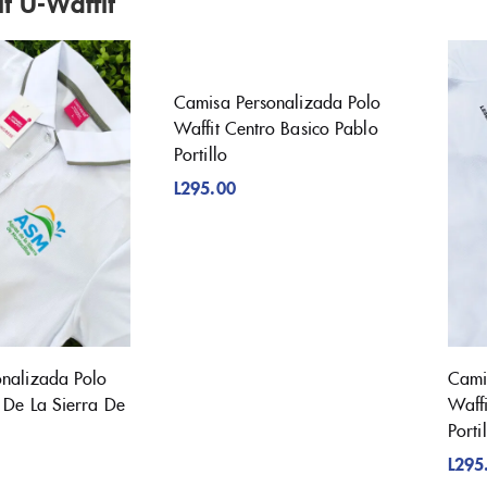
it U-Waffit
Camisa Personalizada Polo
Waffit Centro Basico Pablo
Portillo
L
295.00
nalizada Polo
Cami
 De La Sierra De
Waff
Porti
L
295