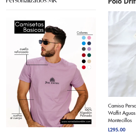
Polo Drif
Personalizados MK
Camisa Perso
Waffit Aguas
Montecillos
L
295.00