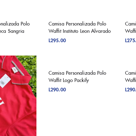
nalizada Polo
Camisa Personalizada Polo
Cami
teca Sangria
Waffit Instituto Leon Alvarado
Waff
L
295.00
L
275
Camisa Personalizada Polo
Cami
Waffit Logo Packify
Waffi
L
290.00
L
290