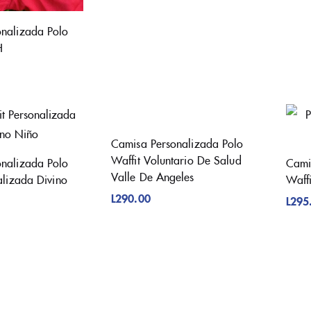
nalizada Polo
H
Camisa Personalizada Polo
Waffit Voluntario De Salud
nalizada Polo
Cami
Valle De Angeles
alizada Divino
Waff
L
290.00
L
295