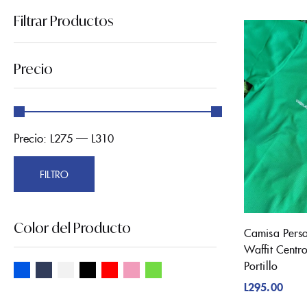
Filtrar Productos
Precio
Precio:
—
L275
L310
FILTRO
Color del Producto
Camisa Perso
Waffit Centr
Portillo
L
295.00