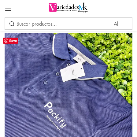
Acceder
Save
Por favor, introduce una respuesta en dígitos:
12 + diecinueve =
Recuérdame
¿Ha perdido su contraseña?
INICIAR SESIÓN
CREAR UNA CUENTA