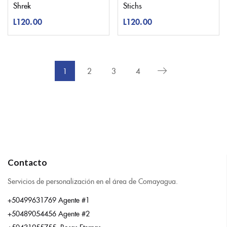
Shrek
Stichs
L
120.00
L
120.00
1
2
3
4
Contacto
Servicios de personalización en el área de Comayagua.
+50499631769 Agente #1
+50489054456 Agente #2
+50431955755 Rosas Eternas