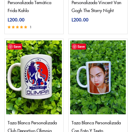
Personalizada Temática
Personalizada Vincent Van
Frida Kahlo
Gogh The Starry Night
L
200.00
L
200.00
1
Valorado con
5.00
de 5
Save
Save
Taza Blanca Personalizada
Taza Blanca Personalizada
Club Deportivo Olimpia
Con Foto Y Texto