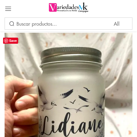
Acceder
Save
Por favor, introduce una respuesta en dígitos:
ocho + 15 =
Recuérdame
¿Ha perdido su contraseña?
INICIAR SESIÓN
CREAR UNA CUENTA