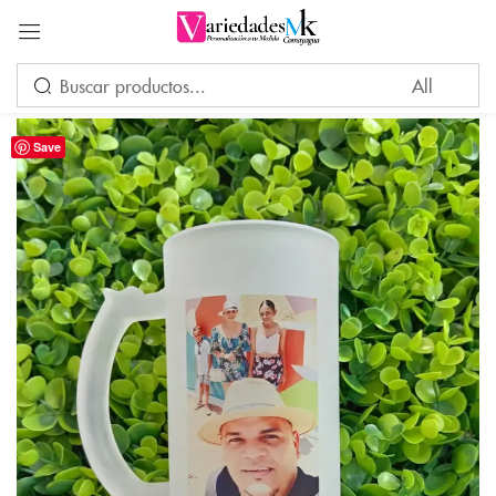
Acceder
Save
Por favor, introduce una respuesta en dígitos:
3 − dos =
Recuérdame
¿Ha perdido su contraseña?
INICIAR SESIÓN
CREAR UNA CUENTA