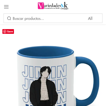
Acceder
Save
Por favor, introduce una respuesta en dígitos:
trece + 4 =
Recuérdame
¿Ha perdido su contraseña?
INICIAR SESIÓN
CREAR UNA CUENTA