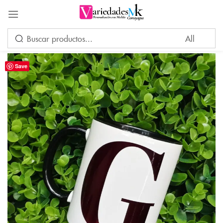
Acceder
Save
Por favor, introduce una respuesta en dígitos:
tres × 4 =
Recuérdame
¿Ha perdido su contraseña?
INICIAR SESIÓN
CREAR UNA CUENTA