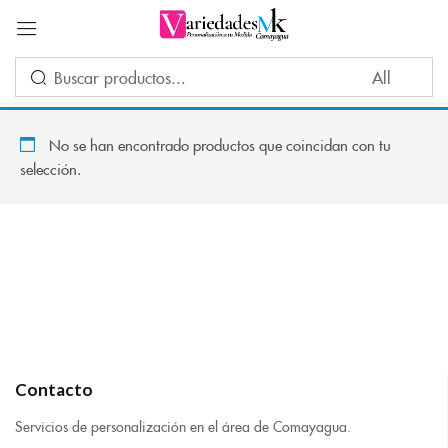
Acceder
No se han encontrado productos que coincidan con tu
selección.
Por favor, introduce una respuesta en dígitos:
tres × 2 =
Recuérdame
¿Ha perdido su contraseña?
INICIAR SESIÓN
Contacto
CREAR UNA CUENTA
Servicios de personalización en el área de Comayagua.