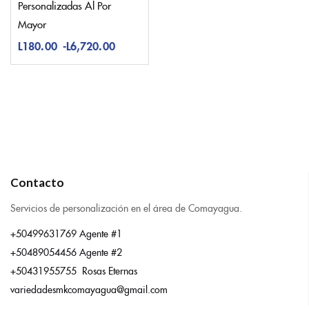
Personalizadas Al Por
Mayor
L
180.00
-
L
6,720.00
Contacto
Servicios de personalización en el área de Comayagua.
+50499631769 Agente #1
+50489054456 Agente #2
+50431955755 Rosas Eternas
variedadesmkcomayagua@gmail.com