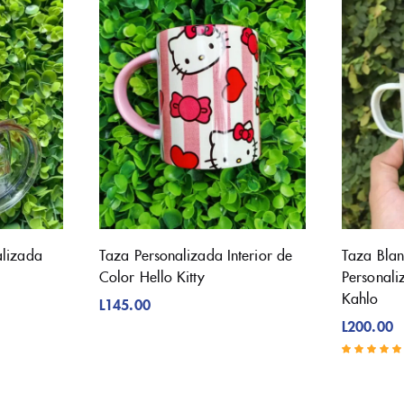
alizada
Taza Personalizada Interior de
Taza Blan
Color Hello Kitty
Personali
Kahlo
L
145.00
L
200.00
Valorado con
5.00
de 5