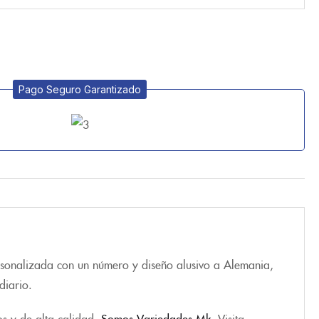
Pago Seguro Garantizado
ersonalizada con un número y diseño alusivo a Alemania,
diario.
os y de alta calidad.
Somos Variedades Mk
. Visita