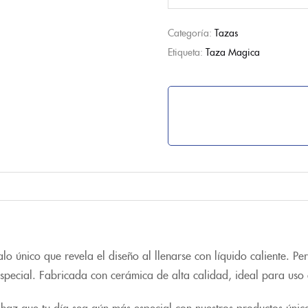
Categoría:
Tazas
Etiqueta:
Taza Magica
 único que revela el diseño al llenarse con líquido caliente. P
especial. Fabricada con cerámica de alta calidad, ideal para uso 
haz que tu día sea aún más especial con nuestros productos únic