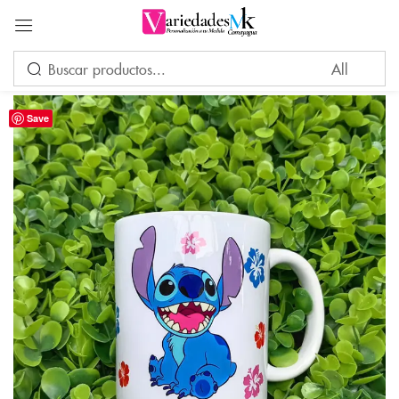
Acceder
Save
Por favor, introduce una respuesta en dígitos:
veinte − 1 =
Recuérdame
¿Ha perdido su contraseña?
INICIAR SESIÓN
CREAR UNA CUENTA