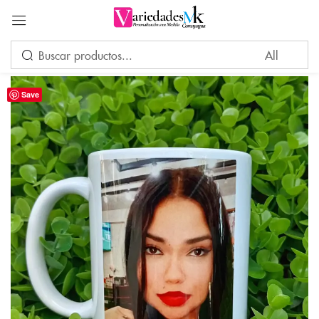
Acceder
Save
Por favor, introduce una respuesta en dígitos:
once + nueve =
Recuérdame
¿Ha perdido su contraseña?
INICIAR SESIÓN
CREAR UNA CUENTA