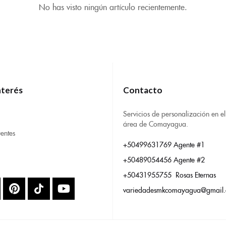
No has visto ningún artículo recientemente.
nterés
Contacto
Servicios de personalización en el
área de Comayagua.
entes
+50499631769 Agente #1
+50489054456 Agente #2
+50431955755 Rosas Eternas
variedadesmkcomayagua@gmail