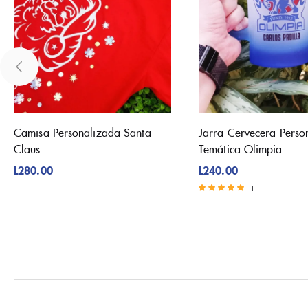
Camisa Personalizada Santa
Jarra Cervecera Perso
Claus
Temática Olimpia
L
280.00
L
240.00
1
Valorado con
5.00
de 5