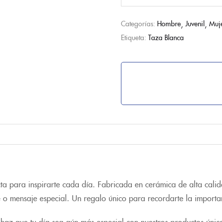
Categorías:
Hombre
Juvenil
Muj
Etiqueta:
Taza Blanca
a para inspirarte cada día. Fabricada en cerámica de alta calidad
re o mensaje especial. Un regalo único para recordarte la import
haz que tu día sea aún más especial con nuestros productos únic