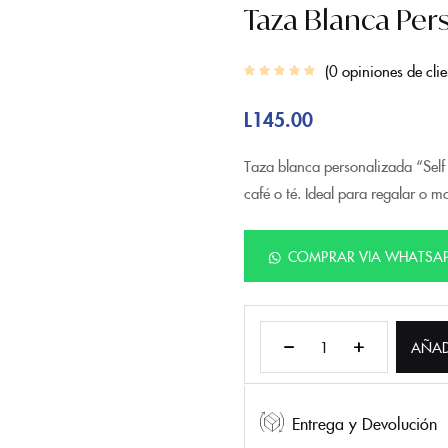
Taza Blanca Pers
0
opiniones de clie
L
145.00
Taza blanca personalizada “Self 
café o té. Ideal para regalar o mo
COMPRAR VIA WHATSA
AÑAD
Entrega y Devolución