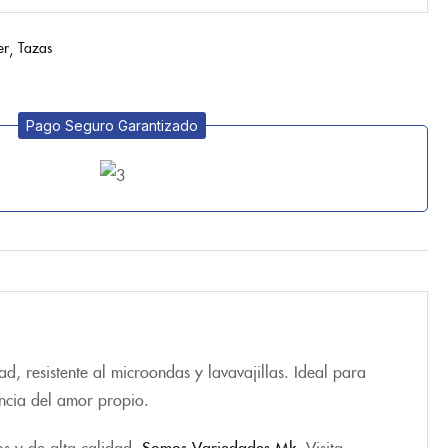
er
Tazas
Pago Seguro Garantizado
, resistente al microondas y lavavajillas. Ideal para
ancia del amor propio.
os y de alta calidad.
Somos Variedades Mk
. Visita