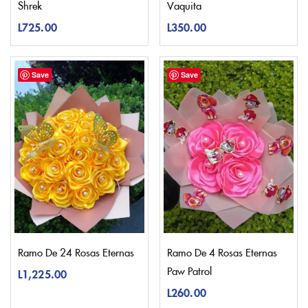
Shrek
Vaquita
L
725.00
L
350.00
Save
Save
Ramo De 24 Rosas Eternas
Ramo De 4 Rosas Eternas
Paw Patrol
L
1,225.00
L
260.00