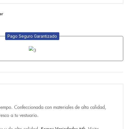
er
Pago Seguro Garantizado
tiempo. Confeccionada con materiales de alta calidad,
esco a tu vestuario.
os y de alta calidad.
Somos Variedades Mk
. Visita