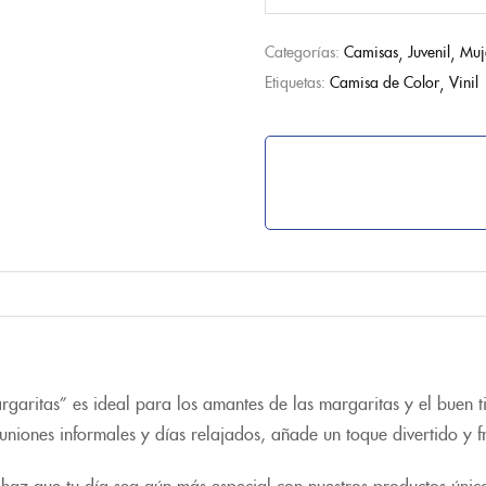
Categorías:
Camisas
Juvenil
Muj
Etiquetas:
Camisa de Color
Vinil
garitas” es ideal para los amantes de las margaritas y el buen 
uniones informales y días relajados, añade un toque divertido y fr
haz que tu día sea aún más especial con nuestros productos únic