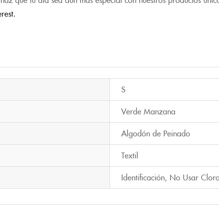
erest.
S
Verde Manzana
Algodón de Peinado
Textil
Identificación
,
No Usar Clor