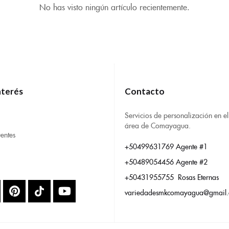
No has visto ningún artículo recientemente.
nterés
Contacto
Servicios de personalización en el
área de Comayagua.
entes
+50499631769 Agente #1
+50489054456 Agente #2
+50431955755 Rosas Eternas
variedadesmkcomayagua@gmail