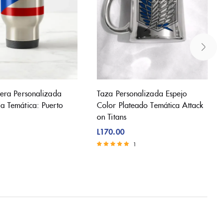
jera Personalizada
Taza Personalizada Espejo
a Temática: Puerto
Color Plateado Temática Attack
on Titans
L
170.00
1
Valorado con
5.00
de 5