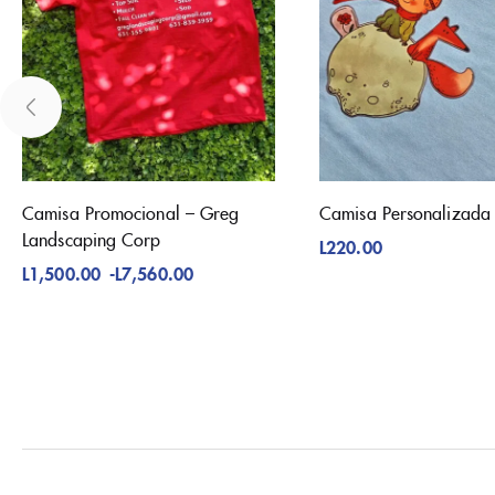
Camisa Promocional – Greg
Camisa Personalizada 
Landscaping Corp
L
220.00
L
1,500.00
-
L
7,560.00