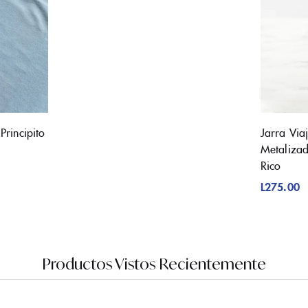
Principito
Jarra Via
Metalizad
Rico
L
275.00
Productos Vistos Recientemente