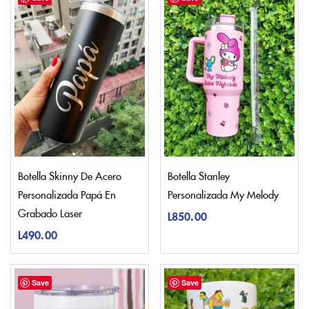
Botella Skinny De Acero
Botella Stanley
Personalizada Papá En
Personalizada My Melody
Grabado Laser
L
850.00
L
490.00
Save
Save