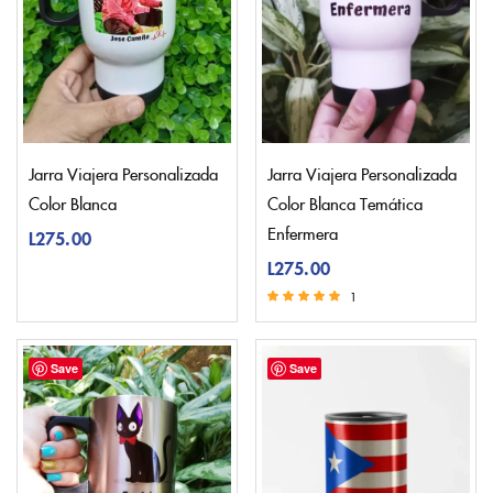
Jarra Viajera Personalizada
Jarra Viajera Personalizada
Color Blanca
Color Blanca Temática
Enfermera
L
275.00
L
275.00
1
Valorado con
5.00
de 5
Save
Save