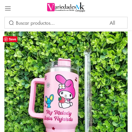
Acceder
Save
Por favor, introduce una respuesta en dígitos:
2 × 5 =
Recuérdame
¿Ha perdido su contraseña?
INICIAR SESIÓN
CREAR UNA CUENTA