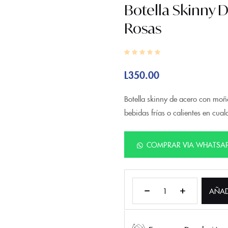
Botella Skinny 
Rosas
L
350.00
Botella skinny de acero con moño
bebidas frías o calientes en cual
COMPRAR VIA WHATSA
AÑAD