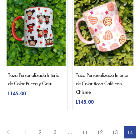
Taza Personalizada Interior
Taza Personalizada Interior
de Color Pucca y Garu
de Color Rosa Café con
Chisme
L
145.00
L
145.00
1
2
3
…
11
12
13
14