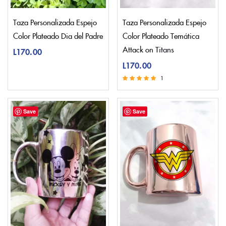
Taza Personalizada Espejo
Taza Personalizada Espejo
Color Plateado Dia del Padre
Color Plateado Temática
Attack on Titans
L
170.00
L
170.00
1
Valorado con
5.00
de 5
Save
Save