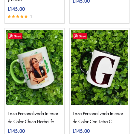
L
145.00
L
145.00
1
Valorado con
5.00
de 5
Save
Save
Taza Personalizada Interior
Taza Personalizada Interior
de Color Chica Herbalife
de Color Con Letra G
L
145.00
L
145.00