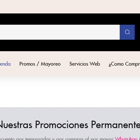
ienda
Promos / Mayoreo
Servicios Web
¿Como Compr
uestras Promociones Permanent
scuento por temporadas y por compras al por mayor
WhatsApp 