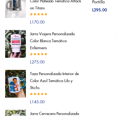
Color Plateado Temática Attack
Portillo
on Titans
L
295.00
Valorado con
L
170.00
5.00
de 5
Jarra Viajera Personalizada
Color Blanca Temática
Enfermera
Valorado con
L
275.00
5.00
de 5
Taza Personalizada Interior de
Color Azul Temática Lilo y
Stichs
Valorado con
L
145.00
5.00
de 5
Jarra Cervecera Personalizada