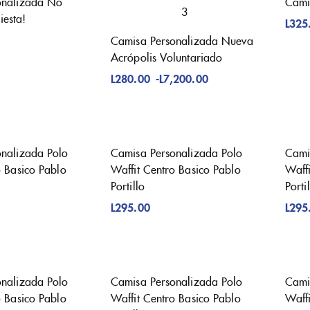
onalizada No
Cami
Fiesta!
L
325
Camisa Personalizada Nueva
Acrópolis Voluntariado
L
280.00
-
L
7,200.00
nalizada Polo
Camisa Personalizada Polo
Cami
o Basico Pablo
Waffit Centro Basico Pablo
Waff
Portillo
Porti
L
295.00
L
295
nalizada Polo
Camisa Personalizada Polo
Cami
o Basico Pablo
Waffit Centro Basico Pablo
Waff