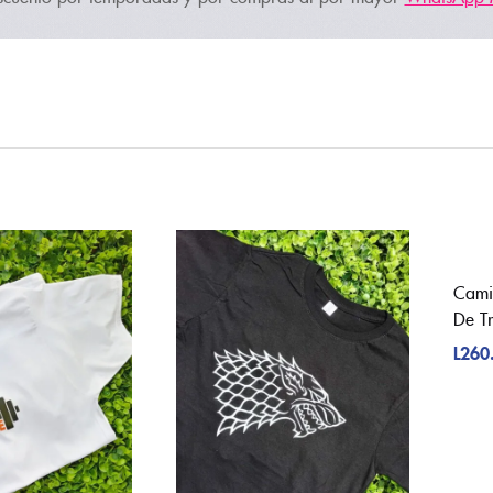
Cami
De T
L
260