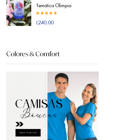
Temática Olimpia
Valorado con
L
240.00
5.00
de 5
Colores & Comfort