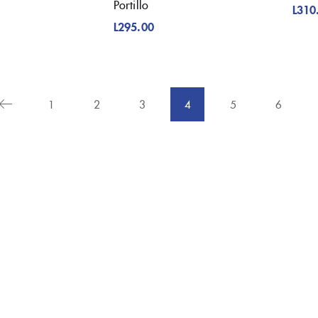
Portillo
L
310
L
295.00
1
2
3
4
5
6