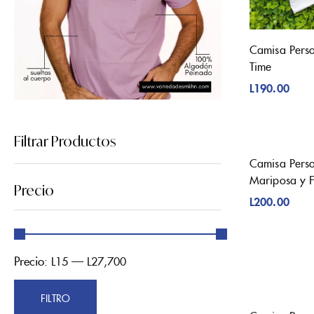
Camisa Pers
Time
L
190.00
Filtrar Productos
Camisa Pers
Mariposa y F
Precio
L
200.00
Precio:
—
L15
L27,700
FILTRO