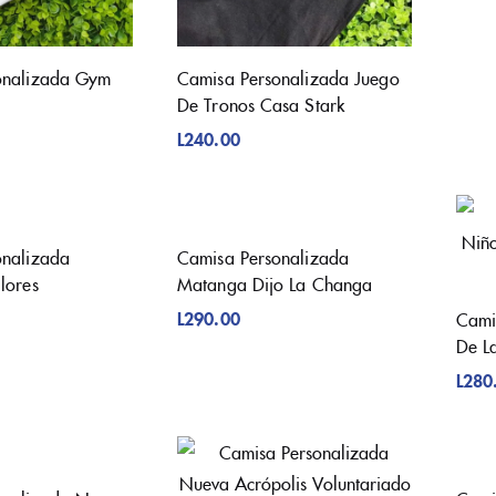
onalizada Gym
Camisa Personalizada Juego
De Tronos Casa Stark
L
240.00
onalizada
Camisa Personalizada
lores
Matanga Dijo La Changa
L
290.00
Cami
De L
L
280