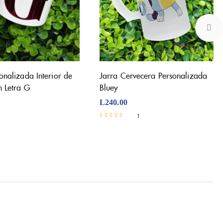
onalizada Interior de
Jarra Cervecera Personalizada
 Letra G
Bluey
L
240.00
1
Valorado con
5.00
de 5