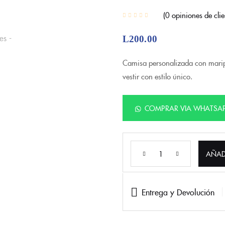
0
opiniones de clie
L
200.00
Camisa personalizada con maripo
vestir con estilo único.
COMPRAR VIA WHATSA
AÑAD
Entrega y Devolución