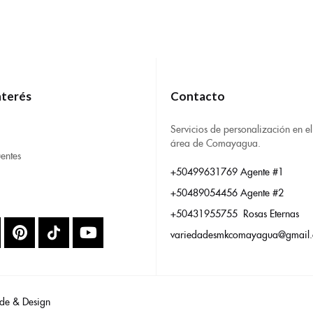
nterés
Contacto
Servicios de personalización en el
área de Comayagua.
entes
+50499631769 Agente #1
+50489054456 Agente #2
+50431955755 Rosas Eternas
variedadesmkcomayagua@gmail
de & Design