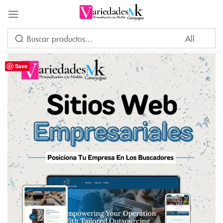
Acceder
Save
Por favor, introduce una respuesta en dígitos:
5 × cinco =
Recuérdame
¿Ha perdido su contraseña?
INICIAR SESIÓN
CREAR UNA CUENTA