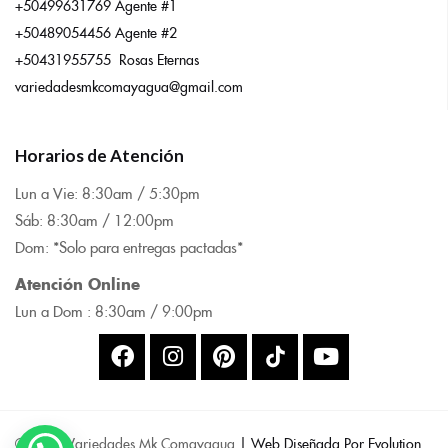
+50499631769 Agente #1
+50489054456 Agente #2
+50431955755 Rosas Eternas
variedadesmkcomayagua@gmail.com
Horarios de Atención
Lun a Vie: 8:
30am / 5:30pm
Sáb: 8:30am / 12:00pm
Dom: *Solo para entregas pactadas*
Atención Online
Lun a Dom : 8:
30am / 9:00pm
© 2025 Variedades Mk Comayagua
| Web Diseñada Por Evolution