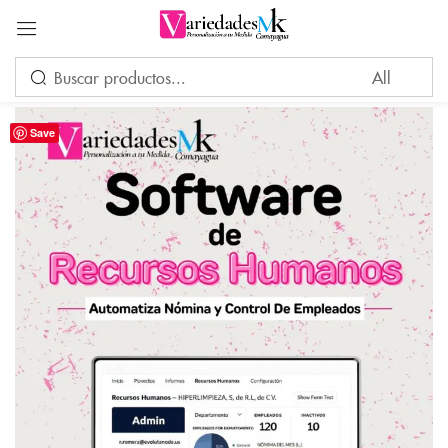
Acceder
Save
Por favor, introduce una respuesta en dígitos:
2 × dos =
Recuérdame
¿Ha perdido su contraseña?
INICIAR SESIÓN
CREAR UNA CUENTA