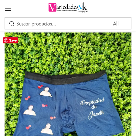
Acceder
Save
Por favor, introduce una respuesta en dígitos:
3 × 2 =
Recuérdame
¿Ha perdido su contraseña?
INICIAR SESIÓN
CREAR UNA CUENTA