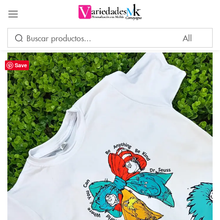
Acceder
Save
Por favor, introduce una respuesta en dígitos:
3 × 5 =
Recuérdame
¿Ha perdido su contraseña?
INICIAR SESIÓN
CREAR UNA CUENTA