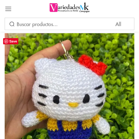
Acceder
Save
Por favor, introduce una respuesta en dígitos:
1 × 1 =
Recuérdame
¿Ha perdido su contraseña?
INICIAR SESIÓN
CREAR UNA CUENTA