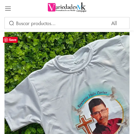
Acceder
Save
Por favor, introduce una respuesta en dígitos:
ocho + 1 =
Recuérdame
¿Ha perdido su contraseña?
INICIAR SESIÓN
CREAR UNA CUENTA