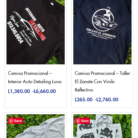
Camisa Promocional –
Camisa Promocional – Taller
Interior Auto Detailing Luna
El Zanate Con Vinilo
Reflectivo
L
1,380.00
-
L
6,660.00
L
265.00
-
L
2,760.00
Save
Save