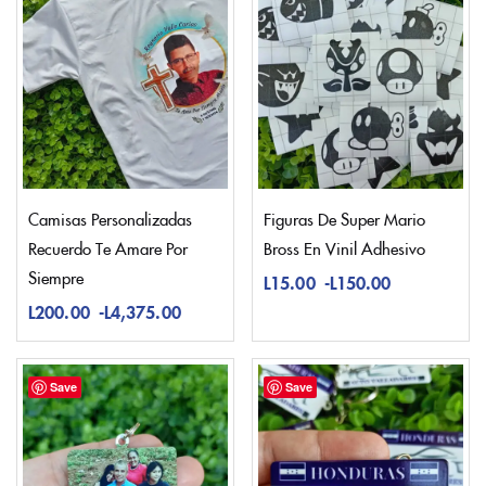
Camisas Personalizadas
Figuras De Super Mario
Recuerdo Te Amare Por
Bross En Vinil Adhesivo
Siempre
L
15.00
-
L
150.00
L
200.00
-
L
4,375.00
Save
Save