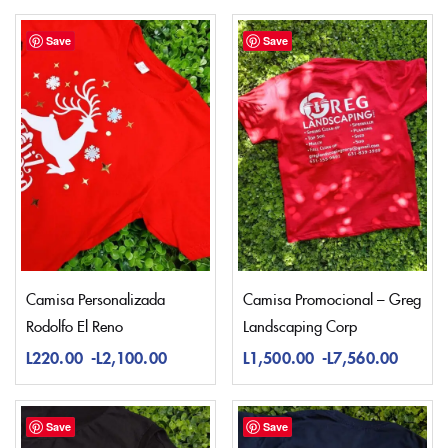
Save
Save
Camisa Personalizada
Camisa Promocional – Greg
Rodolfo El Reno
Landscaping Corp
L
220.00
-
L
2,100.00
L
1,500.00
-
L
7,560.00
Save
Save