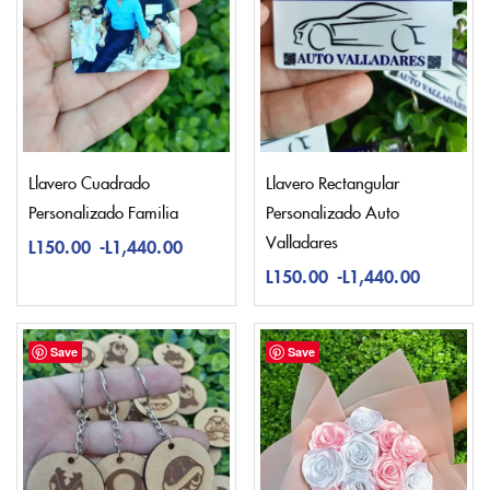
Llavero Cuadrado
Llavero Rectangular
Personalizado Familia
Personalizado Auto
Valladares
L
150.00
-
L
1,440.00
L
150.00
-
L
1,440.00
Save
Save