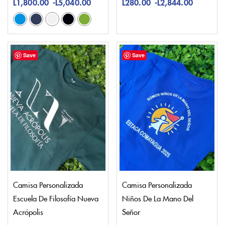
L
1,800.00
-
L
5,040.00
L
280.00
-
L
2,844.00
Save
Save
Camisa Personalizada
Camisa Personalizada
Escuela De Filosofía Nueva
Niños De La Mano Del
Acrópolis
Señor