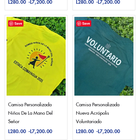
L
280.00
-
L
7,200.00
L
280.00
-
L
7,200.00
Save
Save
Camisa Personalizada
Camisa Personalizada
Niños De La Mano Del
Nueva Acrópolis
Señor
Voluntariado
L
280.00
-
L
7,200.00
L
280.00
-
L
7,200.00