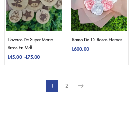
Llaveros De Super Mario
Ramo De 12 Rosas Eternas
Bross En Mdf
L
600.00
L
45.00
-
L
75.00
1
2