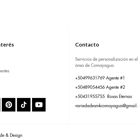
nterés
Contacto
Servicios de personalización en el
área de Comayagua.
entes
+50499631769 Agente #1
+50489054456 Agente #2
+50431955755 Rosas Eternas
variedadesmkcomayagua@gmail
de & Design