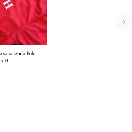
rsonalizada Polo
go H