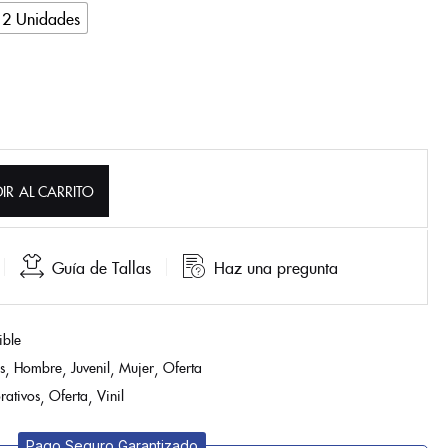
12 Unidades
IR AL CARRITO
Guía de Tallas
Haz una pregunta
ible
s
Hombre
Juvenil
Mujer
Oferta
rativos
Oferta
Vinil
Pago Seguro Garantizado