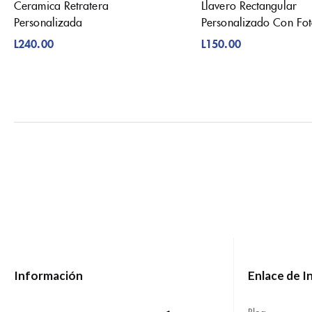
Ceramica Retratera
Llavero Rectangular
Personalizada
Personalizado Con Fo
L
240.00
L
150.00
Información
Enlace de I