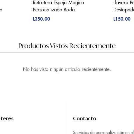
Retratera Espejo Magico
Llavero P
to
Personalizado Boda
Destapad
L
350.00
L
150.00
Productos Vistos Recientemente
No has visto ningún artículo recientemente.
nterés
Contacto
Servicios de personalización en el