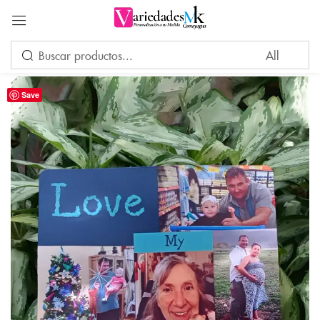
Acceder
Save
Por favor, introduce una respuesta en dígitos:
diez − nueve =
Recuérdame
¿Ha perdido su contraseña?
INICIAR SESIÓN
CREAR UNA CUENTA