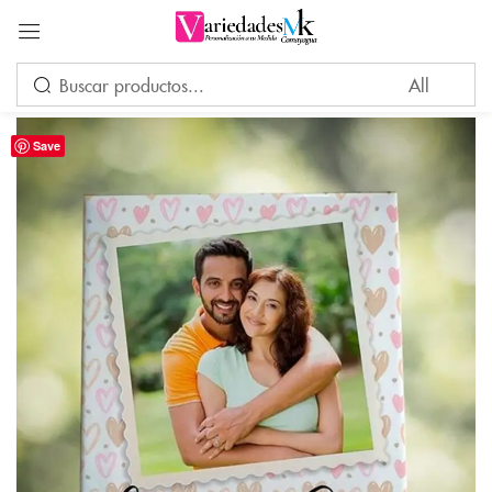
Acceder
Save
Por favor, introduce una respuesta en dígitos:
19 − ocho =
Recuérdame
¿Ha perdido su contraseña?
INICIAR SESIÓN
CREAR UNA CUENTA