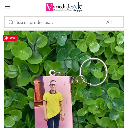
Acceder
Save
Por favor, introduce una respuesta en dígitos:
1 × dos =
Recuérdame
¿Ha perdido su contraseña?
INICIAR SESIÓN
CREAR UNA CUENTA