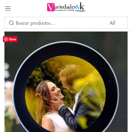
Acceder
Save
Por favor, introduce una respuesta en dígitos:
diecisiete − cinco =
Recuérdame
¿Ha perdido su contraseña?
INICIAR SESIÓN
CREAR UNA CUENTA