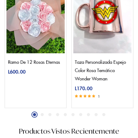
Ramo De 12 Rosas Eternas
Taza Personalizada Espejo
Color Rosa Temática
L
600.00
Wonder Woman
L
170.00
1
Valorado con
5.00
de 5
Productos Vistos Recientemente