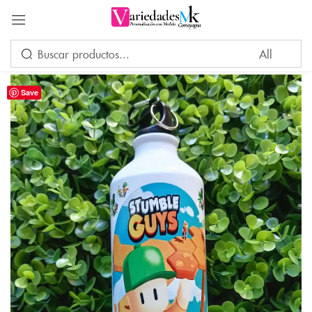
Acceder
Save
Por favor, introduce una respuesta en dígitos:
5 + diecisiete =
Recuérdame
¿Ha perdido su contraseña?
INICIAR SESIÓN
CREAR UNA CUENTA