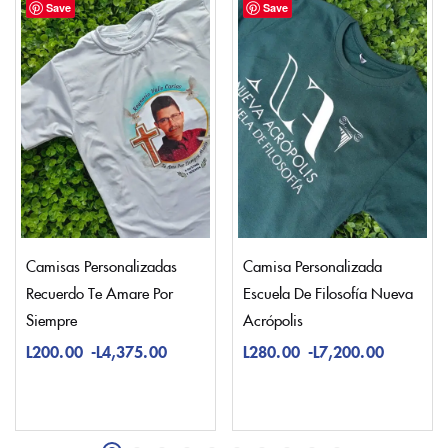
Save
Save
Camisas Personalizadas
Camisa Personalizada
Recuerdo Te Amare Por
Escuela De Filosofía Nueva
Siempre
Acrópolis
L
200.00
-
L
4,375.00
L
280.00
-
L
7,200.00