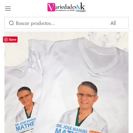
Acceder
Save
Por favor, introduce una respuesta en dígitos:
3 × cuatro =
Recuérdame
¿Ha perdido su contraseña?
INICIAR SESIÓN
CREAR UNA CUENTA