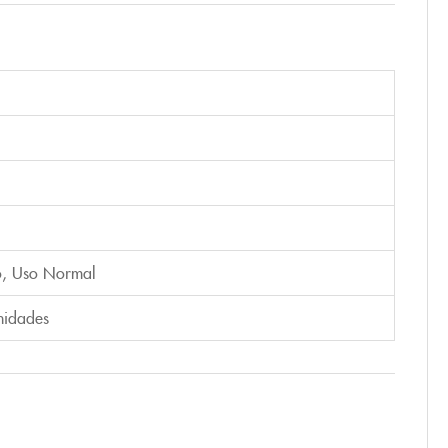
o
,
Uso Normal
nidades