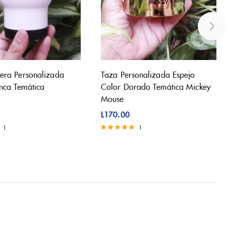
jera Personalizada
Taza Personalizada Espejo
nca Temática
Color Dorado Temática Mickey
a
Mouse
L
170.00
1
1
Valorado con
5.00
de 5