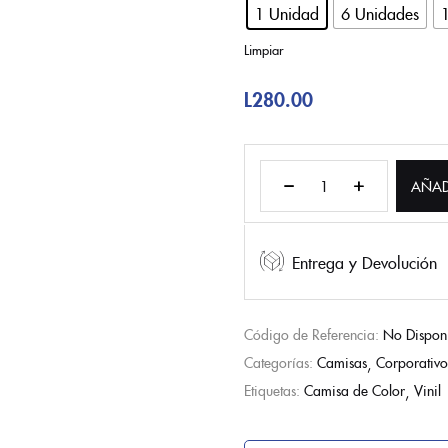
1 Unidad
6 Unidades
Limpiar
L
280.00
AÑAD
Entrega y Devolución
Código de Referencia:
No Dispon
Categorías:
Camisas
Corporativo
Etiquetas:
Camisa de Color
Vinil