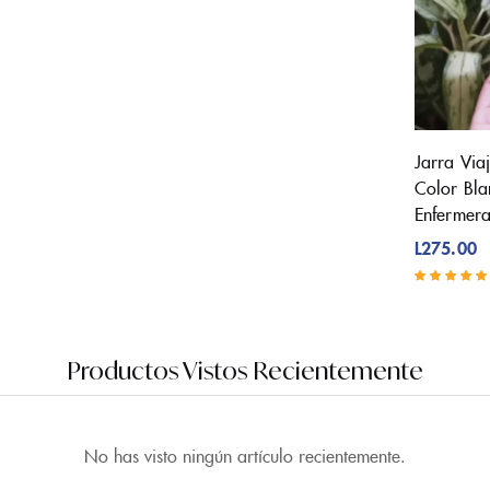
Jarra Via
Color Bla
Enfermer
L
275.00
Valorado con
5.00
de 5
Productos Vistos Recientemente
No has visto ningún artículo recientemente.