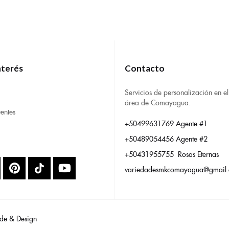
nterés
Contacto
Servicios de personalización en el
área de Comayagua.
entes
+50499631769 Agente #1
+50489054456 Agente #2
+50431955755 Rosas Eternas
variedadesmkcomayagua@gmail
de & Design