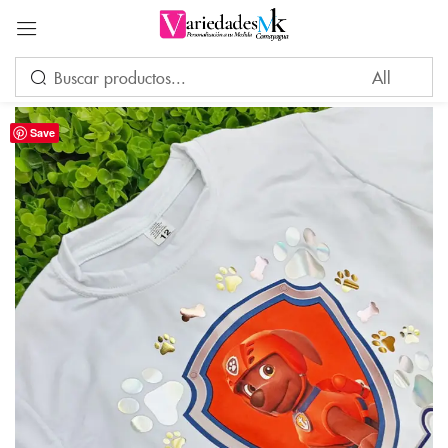
Acceder
Save
Por favor, introduce una respuesta en dígitos:
3 × 5 =
Recuérdame
¿Ha perdido su contraseña?
INICIAR SESIÓN
CREAR UNA CUENTA