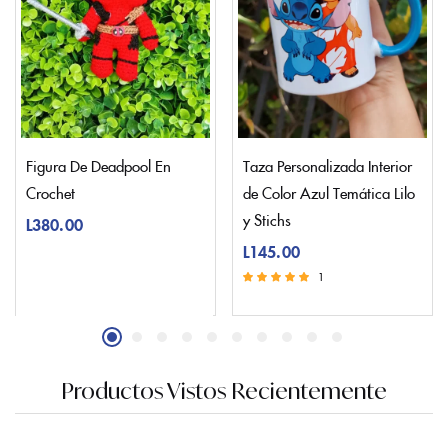
Figura De Deadpool En
Taza Personalizada Interior
Crochet
de Color Azul Temática Lilo
y Stichs
L
380.00
L
145.00
1
Valorado con
5.00
de 5
Productos Vistos Recientemente