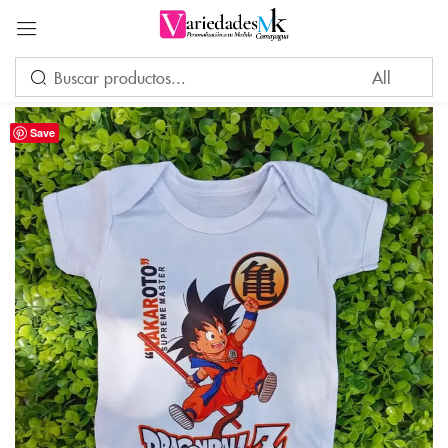
Acceder
Save
Por favor, introduce una respuesta en dígitos:
1 + 17 =
Recuérdame
¿Ha perdido su contraseña?
INICIAR SESIÓN
CREAR UNA CUENTA