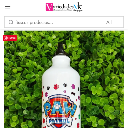
Acceder
Save
Por favor, introduce una respuesta en dígitos:
cinco + 5 =
Recuérdame
¿Ha perdido su contraseña?
INICIAR SESIÓN
CREAR UNA CUENTA