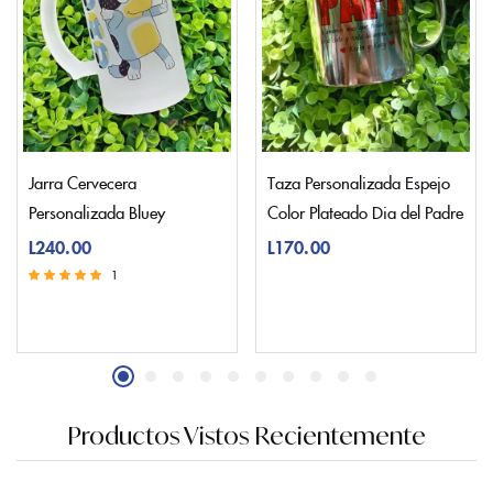
Jarra Cervecera
Taza Personalizada Espejo
Personalizada Bluey
Color Plateado Dia del Padre
L
240.00
L
170.00
1
Valorado con
5.00
de 5
Productos Vistos Recientemente