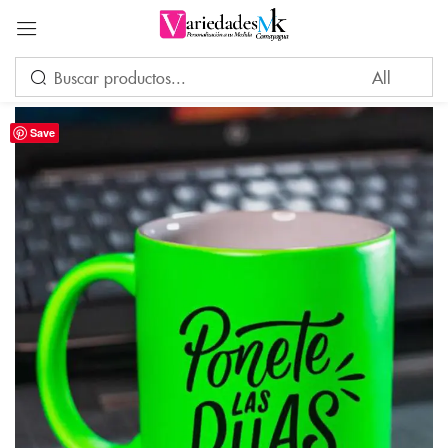
Acceder
Save
Por favor, introduce una respuesta en dígitos:
ocho + 8 =
Recuérdame
¿Ha perdido su contraseña?
INICIAR SESIÓN
CREAR UNA CUENTA